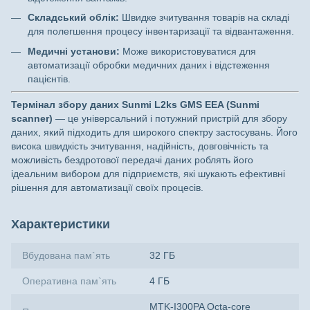
Складський облік:
Швидке зчитування товарів на складі
для полегшення процесу інвентаризації та відвантаження.
Медичні установи:
Може використовуватися для
автоматизації обробки медичних даних і відстеження
пацієнтів.
Термінал збору даних Sunmi L2ks GMS EEA (Sunmi
scanner)
— це універсальний і потужний пристрій для збору
даних, який підходить для широкого спектру застосувань. Його
висока швидкість зчитування, надійність, довговічність та
можливість бездротової передачі даних роблять його
ідеальним вибором для підприємств, які шукають ефективні
рішення для автоматизації своїх процесів.
Характеристики
Вбудована пам`ять
32 ГБ
Оперативна пам`ять
4 ГБ
MTK-I300PA Octa-core