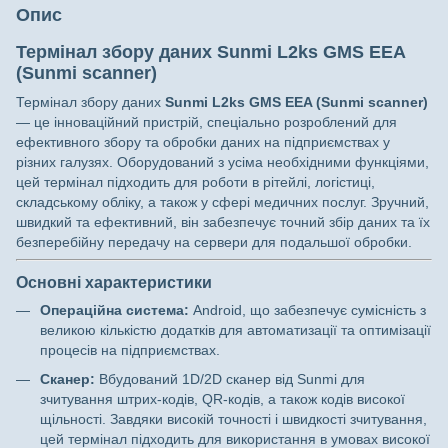
Опис
Термінал збору даних Sunmi L2ks GMS EEA
(Sunmi scanner)
Термінал збору даних
Sunmi L2ks GMS EEA (Sunmi scanner)
— це інноваційний пристрій, спеціально розроблений для
ефективного збору та обробки даних на підприємствах у
різних галузях. Оборудований з усіма необхідними функціями,
цей термінал підходить для роботи в рітейлі, логістиці,
складському обліку, а також у сфері медичних послуг. Зручний,
швидкий та ефективний, він забезпечує точний збір даних та їх
безперебійну передачу на сервери для подальшої обробки.
Основні характеристики
Операційна система:
Android, що забезпечує сумісність з
великою кількістю додатків для автоматизації та оптимізації
процесів на підприємствах.
Сканер:
Вбудований 1D/2D сканер від Sunmi для
зчитування штрих-кодів, QR-кодів, а також кодів високої
щільності. Завдяки високій точності і швидкості зчитування,
цей термінал підходить для використання в умовах високої