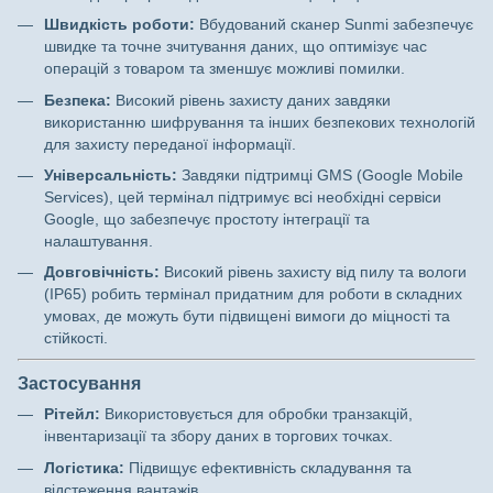
Швидкість роботи:
Вбудований сканер Sunmi забезпечує
швидке та точне зчитування даних, що оптимізує час
операцій з товаром та зменшує можливі помилки.
Безпека:
Високий рівень захисту даних завдяки
використанню шифрування та інших безпекових технологій
для захисту переданої інформації.
Універсальність:
Завдяки підтримці GMS (Google Mobile
Services), цей термінал підтримує всі необхідні сервіси
Google, що забезпечує простоту інтеграції та
налаштування.
Довговічність:
Високий рівень захисту від пилу та вологи
(IP65) робить термінал придатним для роботи в складних
умовах, де можуть бути підвищені вимоги до міцності та
стійкості.
Застосування
Рітейл:
Використовується для обробки транзакцій,
інвентаризації та збору даних в торгових точках.
Логістика:
Підвищує ефективність складування та
відстеження вантажів.