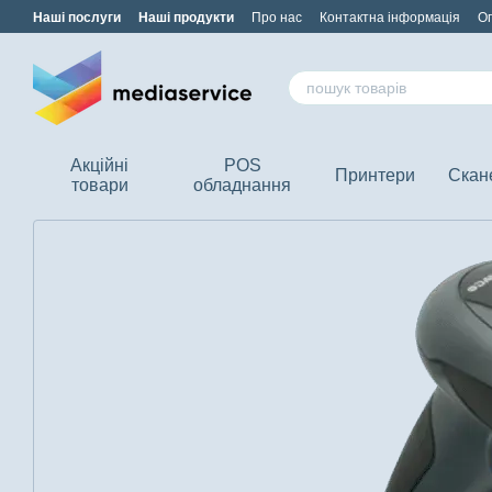
Перейти до основного контенту
Наші послуги
Наші продукти
Про нас
Контактна інформація
Оп
Акційні
POS
Принтери
Скан
товари
обладнання