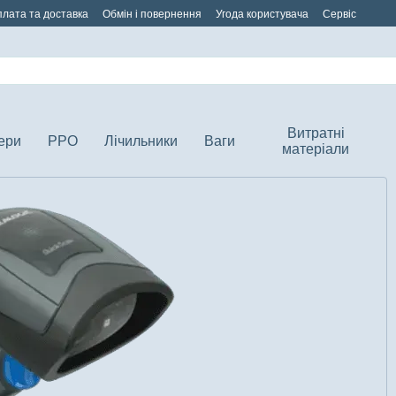
лата та доставка
Обмін і повернення
Угода користувача
Сервіс
Витратні
ери
РРО
Лічильники
Ваги
матеріали