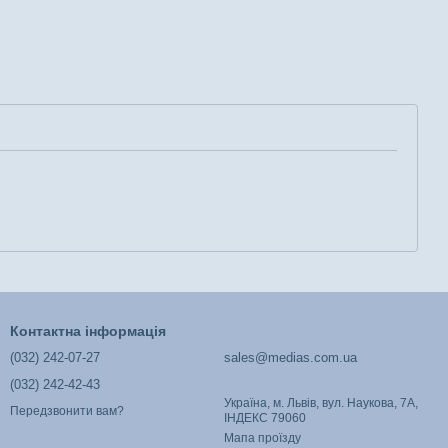
Контактна інформація
(032) 242-07-27
sales@medias.com.ua
(032) 242-42-43
Україна, м. Львів, вул. Наукова, 7А,
Передзвонити вам?
ІНДЕКС 79060
Мапа проїзду