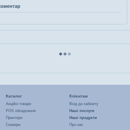
 коментар
Каталог
Клієнтам
Акційні товари
Вхід до кабінету
POS обладнання
Наші послуги
Принтери
Наші продукти
Сканери
Про нас