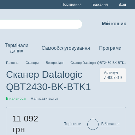
Порівняння
Бажання
Вхід
Мій кошик
Термінали
Самообслуговування
Програми
даних
Головна
Сканери
Безпровідні
Сканер Datalogic QBT2430-BK-BTK1
Сканер Datalogic
Артикул
ZH007819
QBT2430-BK-BTK1
В наявності
Написати відгук
11 092
Порівняти
В бажання
грн