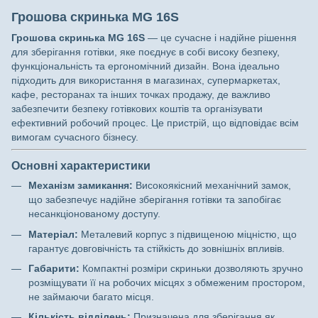
Грошова скринька MG 16S
Грошова скринька MG 16S
— це сучасне і надійне рішення
для зберігання готівки, яке поєднує в собі високу безпеку,
функціональність та ергономічний дизайн. Вона ідеально
підходить для використання в магазинах, супермаркетах,
кафе, ресторанах та інших точках продажу, де важливо
забезпечити безпеку готівкових коштів та організувати
ефективний робочий процес. Це пристрій, що відповідає всім
вимогам сучасного бізнесу.
Основні характеристики
Механізм замикання:
Високоякісний механічний замок,
що забезпечує надійне зберігання готівки та запобігає
несанкціонованому доступу.
Матеріал:
Металевий корпус з підвищеною міцністю, що
гарантує довговічність та стійкість до зовнішніх впливів.
Габарити:
Компактні розміри скриньки дозволяють зручно
розміщувати її на робочих місцях з обмеженим простором,
не займаючи багато місця.
Кількість відділень:
Призначена для зберігання як