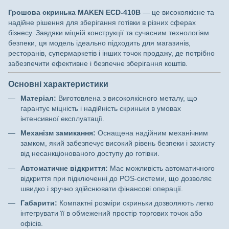
Грошова скринька MAKEN ECD-410B
— це високоякісне та
надійне рішення для зберігання готівки в різних сферах
бізнесу. Завдяки міцній конструкції та сучасним технологіям
безпеки, ця модель ідеально підходить для магазинів,
ресторанів, супермаркетів і інших точок продажу, де потрібно
забезпечити ефективне і безпечне зберігання коштів.
Основні характеристики
Матеріал:
Виготовлена з високоякісного металу, що
гарантує міцність і надійність скриньки в умовах
інтенсивної експлуатації.
Механізм замикання:
Оснащена надійним механічним
замком, який забезпечує високий рівень безпеки і захисту
від несанкціонованого доступу до готівки.
Автоматичне відкриття:
Має можливість автоматичного
відкриття при підключенні до POS-системи, що дозволяє
швидко і зручно здійснювати фінансові операції.
Габарити:
Компактні розміри скриньки дозволяють легко
інтегрувати її в обмежений простір торгових точок або
офісів.