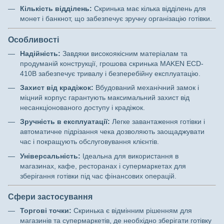
Кількість відділень:
Скринька має кілька відділень для
монет і банкнот, що забезпечує зручну організацію готівки.
Особливості
Надійність:
Завдяки високоякісним матеріалам та
продуманій конструкції, грошова скринька MAKEN ECD-
410B забезпечує тривалу і безперебійну експлуатацію.
Захист від крадіжок:
Вбудований механічний замок і
міцний корпус гарантують максимальний захист від
несанкціонованого доступу і крадіжок.
Зручність в експлуатації:
Легке завантаження готівки і
автоматичне підрізання чека дозволяють заощаджувати
час і покращують обслуговування клієнтів.
Універсальність:
Ідеальна для використання в
магазинах, кафе, ресторанах і супермаркетах для
зберігання готівки під час фінансових операцій.
Сфери застосування
Торгові точки:
Скринька є відмінним рішенням для
магазинів та супермаркетів, де необхідно зберігати готівку