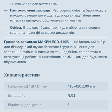
та інші фінансові документи.
Гастрономічні заклади:
Ресторани, кафе та бари можуть
використовувати цю модель для організації зберігання
готівки та швидкого обслуговування клієнтів.
Офіси:
В офісах і бухгалтеріях для зберігання касових
коштів та інших фінансових документів.
Грошова скринька MAKEN ECD-410B
— це ідеальний вибір
для бізнесу, який шукає безпечне і зручне рішення для
зберігання готівки. Її висока якість, надійність та простота в
експлуатації роблять її незамінним помічником для будь-якого
підприємства.
Характеристики
Габарити (Д / Ш / В), мм
410х420х100 мм
Інтерфейс
RJ11
Відділень для купюр
5