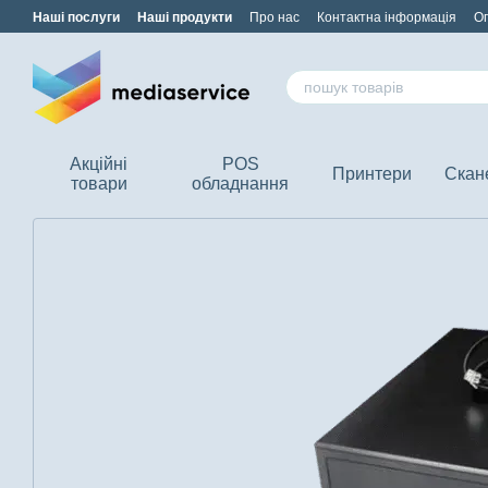
Перейти до основного контенту
Наші послуги
Наші продукти
Про нас
Контактна інформація
Оп
Акційні
POS
Принтери
Скан
товари
обладнання