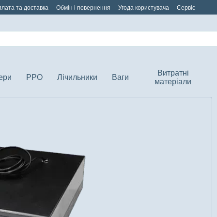
лата та доставка
Обмін і повернення
Угода користувача
Сервіс
Витратні
ери
РРО
Лічильники
Ваги
матеріали