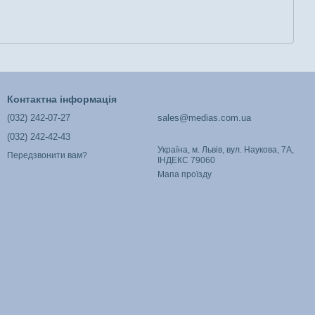
Контактна інформація
(032) 242-07-27
sales@medias.com.ua
(032) 242-42-43
Україна, м. Львів, вул. Наукова, 7А,
Передзвонити вам?
ІНДЕКС 79060
Мапа проїзду