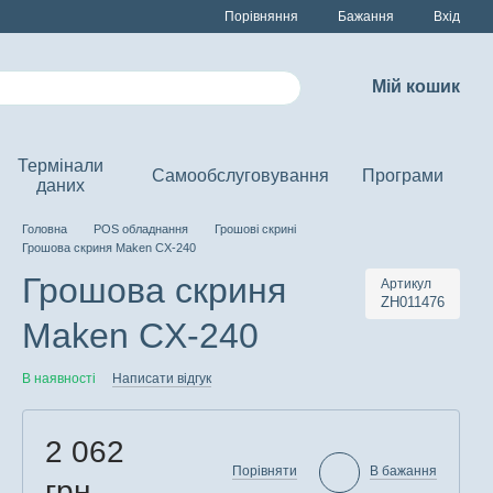
Порівняння
Бажання
Вхід
Мій кошик
Термінали
Самообслуговування
Програми
даних
Головна
POS обладнання
Грошові скрині
Грошова скриня Maken CX-240
Грошова скриня
Артикул
ZH011476
Maken CX-240
В наявності
Написати відгук
2 062
Порівняти
В бажання
грн