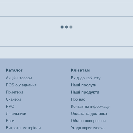
Каталог
Клієнтам
Акційні товари
Вхід до кабінету
POS обладнання
Наші послуги
Принтери
Наші продукти
Сканери
Про нас
РРО
Контактна інформація
Лічильники
Оплата та доставка
Ваги
Обмін і повернення
Витратні матеріали
Угода користувача