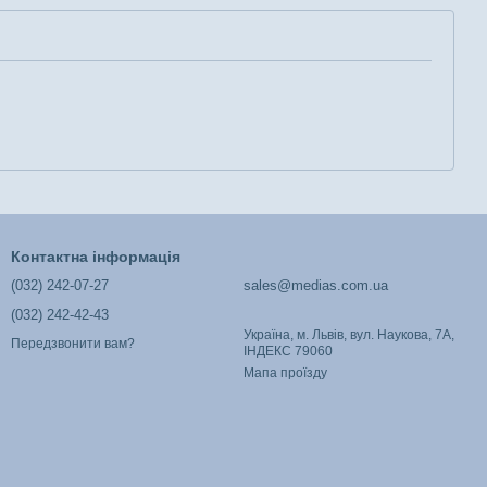
Контактна інформація
(032) 242-07-27
sales@medias.com.ua
(032) 242-42-43
Україна, м. Львів, вул. Наукова, 7А,
Передзвонити вам?
ІНДЕКС 79060
Мапа проїзду