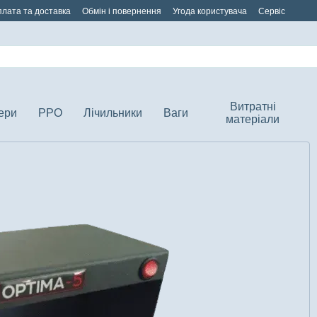
лата та доставка
Обмін і повернення
Угода користувача
Сервіс
Витратні
ери
РРО
Лічильники
Ваги
матеріали