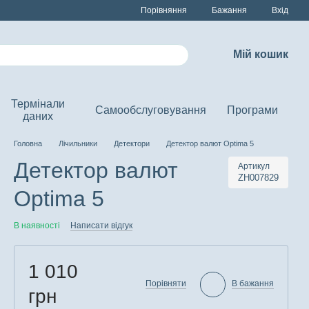
Порівняння
Бажання
Вхід
Мій кошик
Термінали
Самообслуговування
Програми
даних
Головна
Лічильники
Детектори
Детектор валют Optima 5
Детектор валют
Артикул
ZH007829
Optima 5
В наявності
Написати відгук
1 010
Порівняти
В бажання
грн