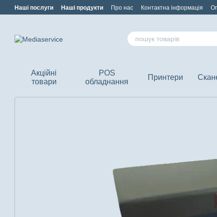
Перейти до основного контенту
Наші послуги
Наші продукти
Про нас
Контактна інформація
Оп
Акційні
POS
Принтери
Скан
товари
обладнання