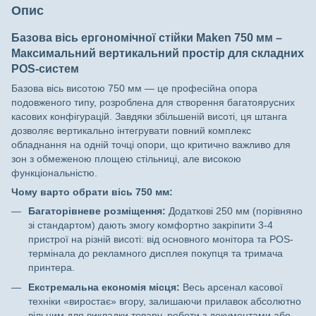
Опис
Базова вісь ергономічної стійки Maken 750 мм –
Максимальний вертикальний простір для складних
POS-систем
Базова вісь висотою 750 мм — це професійна опора
подовженого типу, розроблена для створення багатоярусних
касових конфігурацій. Завдяки збільшеній висоті, ця штанга
дозволяє вертикально інтегрувати повний комплекс
обладнання на одній точці опори, що критично важливо для
зон з обмеженою площею стільниці, але високою
функціональністю.
Чому варто обрати вісь 750 мм:
Багаторівневе розміщення:
Додаткові 250 мм (порівняно
зі стандартом) дають змогу комфортно закріпити 3-4
пристрої на різній висоті: від основного монітора та POS-
термінала до рекламного дисплея покупця та тримача
принтера.
Екстремальна економія місця:
Весь арсенал касової
техніки «виростає» вгору, залишаючи прилавок абсолютно
вільним для викладки товару, роботи з документами або